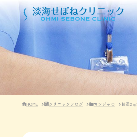
サ
イ
ド
バ
ー・
ク
リ
ニ
ッ
ク
概
要
HOME
クリニックブログ
マンジャロ
体重2