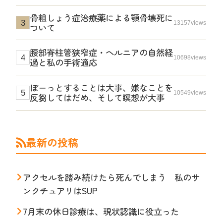
骨粗しょう症治療薬による顎骨壊死に
13157views
ついて
腰部脊柱管狭窄症・ヘルニアの自然経
10698views
過と私の手術適応
ぼーっとすることは大事、嫌なことを
10549views
反芻してはだめ、そして瞑想が大事
最新の投稿
アクセルを踏み続けたら死んでしまう 私のサ
ンクチュアリはSUP
7月末の休日診療は、現状認識に役立った