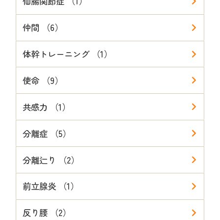
仙腸関節症 （1）
仲間 （6）
体幹トレーニング （1）
使命 （9）
共感力 （1）
分離症 （5）
分離辷り （2）
前立腺炎 （1）
反り腰 （2）