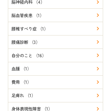
脳神経内科 （4）
脳血管疾患 （1）
腰椎すべり症 （1）
腰痛診断 （3）
自分のこと （16）
血腫 （1）
費用 （1）
足痺れ （1）
身体表現性障害 （1）