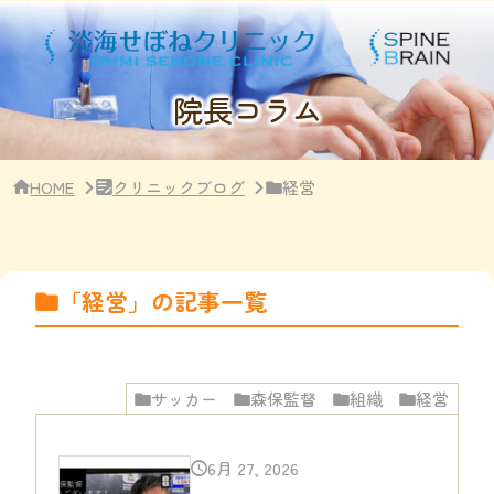
サ
イ
ド
バ
ー・
院長コラム
ク
リ
ニ
ッ
HOME
クリニックブログ
経営
ク
概
要
「経営」の記事一覧
サッカー
森保監督
組織
経営
6月 27, 2026