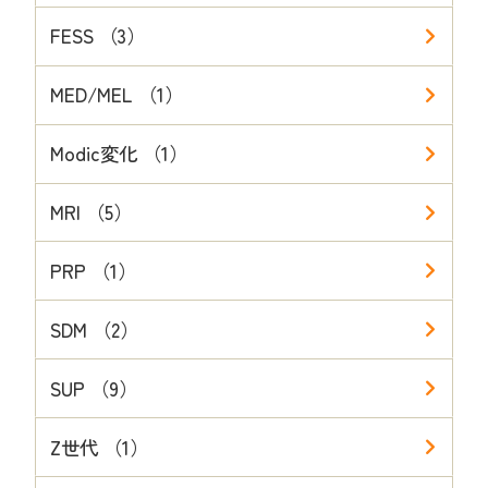
FESS （3）
MED/MEL （1）
Modic変化 （1）
MRI （5）
PRP （1）
SDM （2）
SUP （9）
Z世代 （1）