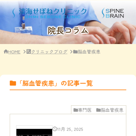
サ
イ
ド
バ
ー・
院長コラム
ク
リ
ニ
ッ
HOME
クリニックブログ
脳血管疾患
ク
概
要
「脳血管疾患」の記事一覧
専門医
脳血管疾患
11月 25, 2025