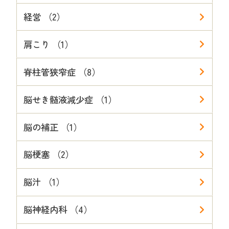
経営 （2）
肩こり （1）
脊柱管狭窄症 （8）
脳せき髄液減少症 （1）
脳の補正 （1）
脳梗塞 （2）
脳汁 （1）
脳神経内科 （4）