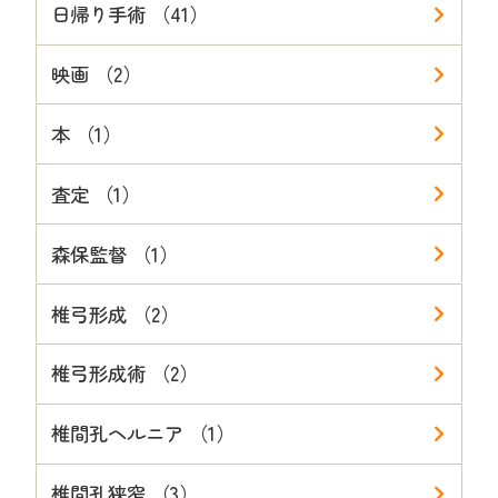
日帰り手術 （41）
映画 （2）
本 （1）
査定 （1）
森保監督 （1）
椎弓形成 （2）
椎弓形成術 （2）
椎間孔ヘルニア （1）
椎間孔狭窄 （3）