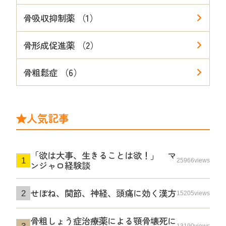
骨吸収抑制薬 （1）
骨形成促進薬 （2）
骨粗鬆症 （6）
人気記事
「欲は大事、生きることは欲！」 マ
25966views
ンジャロ経験談
せぼね、関節、神経、頭痛に効く漢方
15205views
骨粗しょう症治療薬による顎骨壊死に
13190views