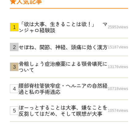
人気記事
「欲は大事、生きることは欲！」 マ
25953views
ンジャロ経験談
せぼね、関節、神経、頭痛に効く漢方
15187views
骨粗しょう症治療薬による顎骨壊死に
13176views
ついて
腰部脊柱管狭窄症・ヘルニアの自然経
10718views
過と私の手術適応
ぼーっとすることは大事、嫌なことを
10574views
反芻してはだめ、そして瞑想が大事