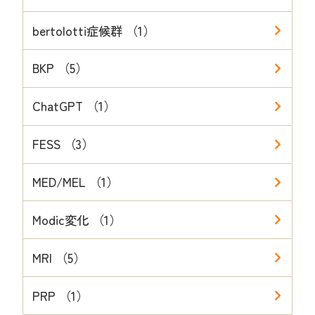
bertolotti症候群 （1）
BKP （5）
ChatGPT （1）
FESS （3）
MED/MEL （1）
Modic変化 （1）
MRI （5）
PRP （1）