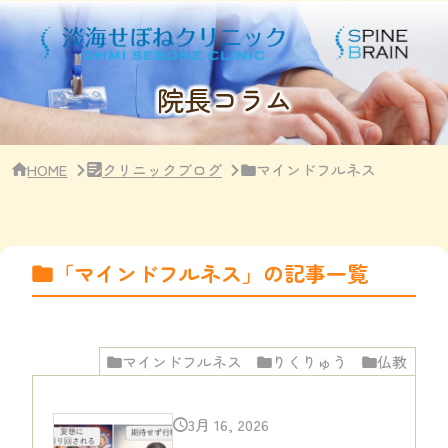
サ
イ
ド
バ
ー・
院長コラム
ク
リ
ニ
ッ
HOME
クリニックブログ
マインドフルネス
ク
概
要
「マインドフルネス」の記事一覧
マインドフルネス
りくりゅう
仏教
3月 16, 2026