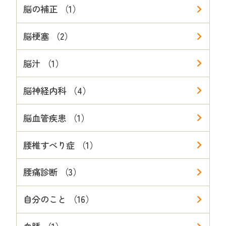
脳の補正 （1）
脳梗塞 （2）
脳汁 （1）
脳神経内科 （4）
脳血管疾患 （1）
腰椎すべり症 （1）
腰痛診断 （3）
自分のこと （16）