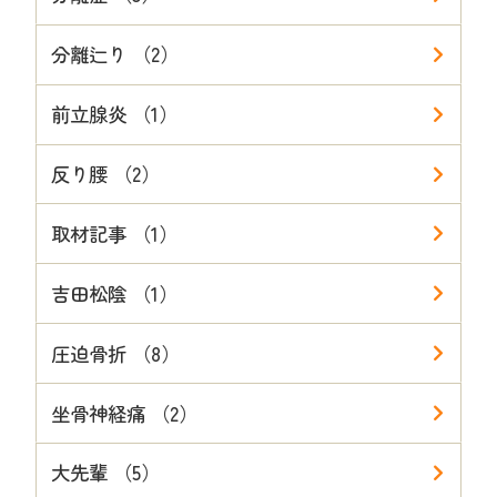
分離辷り （2）
前立腺炎 （1）
反り腰 （2）
取材記事 （1）
吉田松陰 （1）
圧迫骨折 （8）
坐骨神経痛 （2）
大先輩 （5）