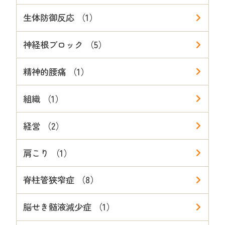
生体防御反応 （1）
神経根ブロック （5）
精神的腰痛 （1）
組織 （1）
経営 （2）
肩こり （1）
脊柱管狭窄症 （8）
脳せき髄液減少症 （1）