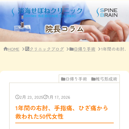
サ
イ
ド
バ
ー・
院長コラム
ク
リ
ニ
ッ
HOME
クリニックブログ
日帰り手術
1年間の右肘
ク
概
要
日帰り手術
椎弓形成術
2月 23, 2025
1月 17, 2026
1年間の右肘、手指痛、ひざ痛から
救われた50代女性