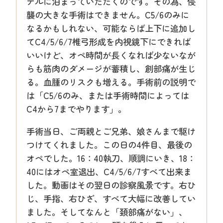
テルに泊まっていただくのです。その為、侵
襲の大きな手術はできません。C5/6のみに
なるかもしれない、可能ならば上下に追加し
てC4/5/6/7椎弓形成を内視鏡下にできれば
いいけど、オペ時間が長くなれば少ないなが
らも筋肉のダメージが蓄積し、創部痛が生じ
る。血腫のリスクも増える。手術前の説明で
は「C5/6のみ、または手術時間によっては
C4から7までやります」。
手術当日、ご両親とご兄弟、娘さんまで駆け
つけてくれました。この日の4件目、最後の
オペでした。16：40執刀、順調にいき、18：
40にはオペ室退出、C4/5/6/7すべて出来ま
した。動画はその翌日の診察風景です。右ひ
じ、手指、右ひざ、すべて大幅に改善してい
ました。そしてなんと「頚部痛がない」、