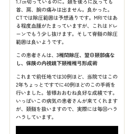
1.7㎝切っているのに。頚を後ろに反っても
首、肩、腕の痛みは出ません。良かった。
CTでは除圧範囲は予想通りです。MRIではあ
る程度血腫がたまっていますが、これはドレ
ーンでもう少し抜けます。そして脊髄の除圧
範囲は良いようです。
この患者さんは、
3椎間除圧、翌日頚部痛な
し、保険の内視鏡下頚椎椎弓形成術
これまで前任地では30例ほど、当院ではこの
2年ちょっとですでに40例ほどのこの手術を
行いました。皆様おおむね良好な成績です。
いっぱいこの病気の患者さんが来てくれます
が、頚髄を扱いますので、実際には毎回ハラ
ハラしています。