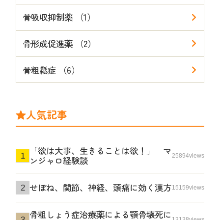
骨吸収抑制薬 （1）
骨形成促進薬 （2）
骨粗鬆症 （6）
人気記事
「欲は大事、生きることは欲！」 マ
25894views
ンジャロ経験談
せぼね、関節、神経、頭痛に効く漢方
15159views
骨粗しょう症治療薬による顎骨壊死に
13138views