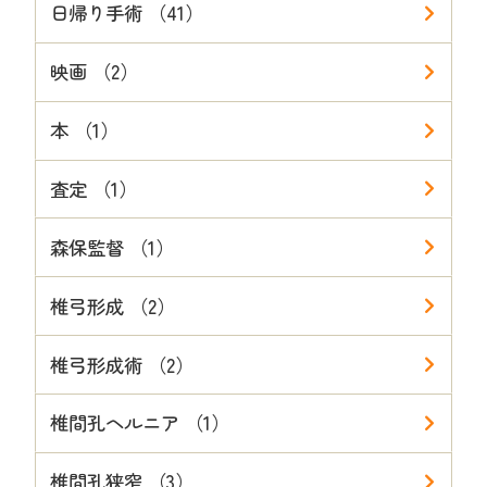
日帰り手術 （41）
映画 （2）
本 （1）
査定 （1）
森保監督 （1）
椎弓形成 （2）
椎弓形成術 （2）
椎間孔ヘルニア （1）
椎間孔狭窄 （3）