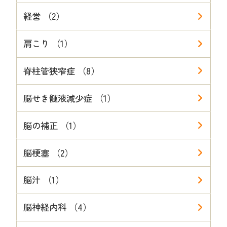
経営 （2）
肩こり （1）
脊柱管狭窄症 （8）
脳せき髄液減少症 （1）
脳の補正 （1）
脳梗塞 （2）
脳汁 （1）
脳神経内科 （4）