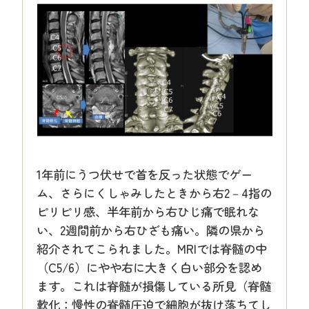
1年前にうつ伏せで首を反った状態でゲー
ム、さらにくしゃみしたときから右2－4指の
ピリピリ感、半年前から右ひじ痛で眠れな
い、2週間前から右ひざも痛い。隣の県から
紹介されてこられました。MRIでは脊髄の中
（C5/6）にやや右に大きく白い部分を認め
ます。これは脊髄が損傷している所見（脊髄
軟化：慢性の脊髄圧迫で細胞が抜け落ちてし